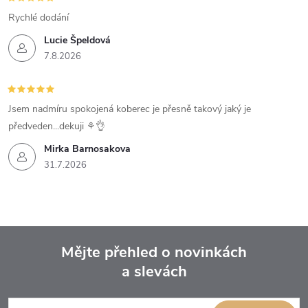
Rychlé dodání
Lucie Špeldová
7.8.2026
Jsem nadmíru spokojená koberec je přesně takový jaký je
předveden...dekuji ⚘️👌
Mirka Barnosakova
31.7.2026
Mějte přehled o novinkách
a slevách
Z