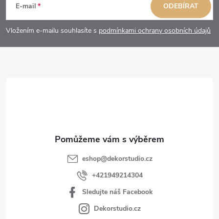
á
E-mail
ODEBÍRAT
p
Vložením e-mailu souhlasíte s
podmínkami ochrany osobních údajů
a
t
í
eshop
@
dekorstudio.cz
+421949214304
Sledujte náš Facebook
Dekorstudio.cz