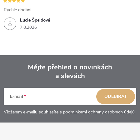
Rychlé dodání
Lucie Špeldová
7.8.2026
Mějte přehled o novinkách
a slevách
Z
á
E-mail
ODEBÍRAT
p
Vložením e-mailu souhlasíte s
podmínkami ochrany osobních údajů
a