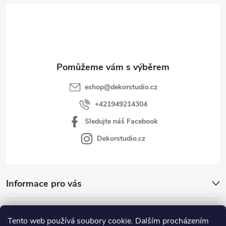
t
í
eshop
@
dekorstudio.cz
+421949214304
Sledujte náš Facebook
Dekorstudio.cz
Informace pro vás
Kategórie
Tento web používá soubory cookie. Dalším procházením