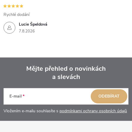
Rychlé dodání
Lucie Špeldová
7.8.2026
Mějte přehled o novinkách
a slevách
Z
á
E-mail
ODEBÍRAT
p
Vložením e-mailu souhlasíte s
podmínkami ochrany osobních údajů
a