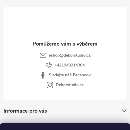
t
í
eshop
@
dekorstudio.cz
+421949214304
Sledujte náš Facebook
Dekorstudio.cz
Informace pro vás
Kategórie