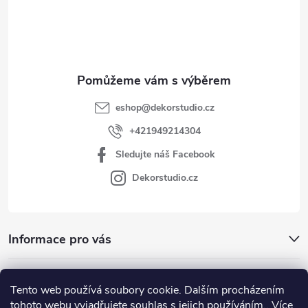
í
eshop
@
dekorstudio.cz
+421949214304
Sledujte náš Facebook
Dekorstudio.cz
Informace pro vás
Kategórie
Tento web používá soubory cookie. Dalším procházením
tohoto webu vyjadřujete souhlas s jejich používáním.. Více