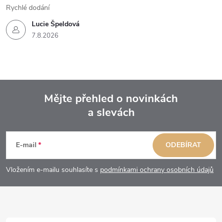
Rychlé dodání
Lucie Špeldová
7.8.2026
Mějte přehled o novinkách
a slevách
Z
á
E-mail
ODEBÍRAT
p
Vložením e-mailu souhlasíte s
podmínkami ochrany osobních údajů
a
t