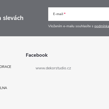
E-mail
a slevách
Vložením e-mailu souhlasíte s
podmínka
Facebook
KORACE
www.dekorstudio.cz
ELNA