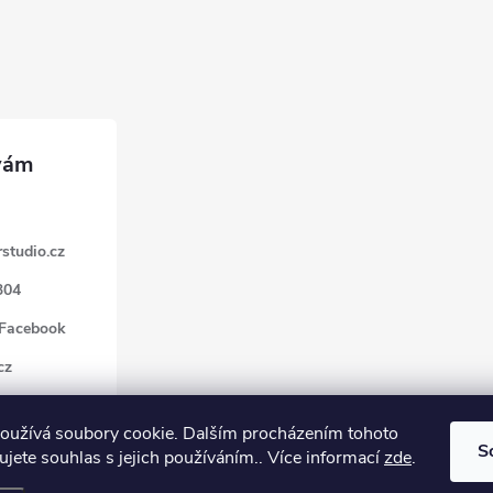
studio.cz
304
 Facebook
cz
oužívá soubory cookie. Dalším procházením tohoto
S
jete souhlas s jejich používáním.. Více informací
zde
.