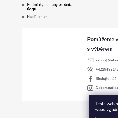
Podmínky ochrany osobních
údajů
Napište nám
eshop
@
dekor
+421949214
Sledujte náš
Dekorstudio.
Tento web p
webu vyjadřu