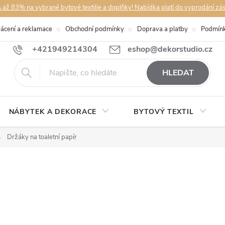
až 83% na vybrané bytové textilie a doplňky! Nabídka platí do vyprodání zá
rácení a reklamace
Obchodní podmínky
Doprava a platby
Podmínk
+421949214304
eshop@dekorstudio.cz
HLEDAT
NÁBYTEK A DEKORACE
BYTOVÝ TEXTIL
Držáky na toaletní papír