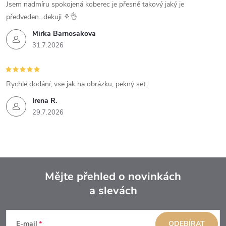
Jsem nadmíru spokojená koberec je přesně takový jaký je
předveden...dekuji ⚘️👌
Mirka Barnosakova
31.7.2026
Rychlé dodání, vse jak na obrázku, pekný set.
Irena R.
29.7.2026
Mějte přehled o novinkách
a slevách
Z
á
E-mail
ODEBÍRAT