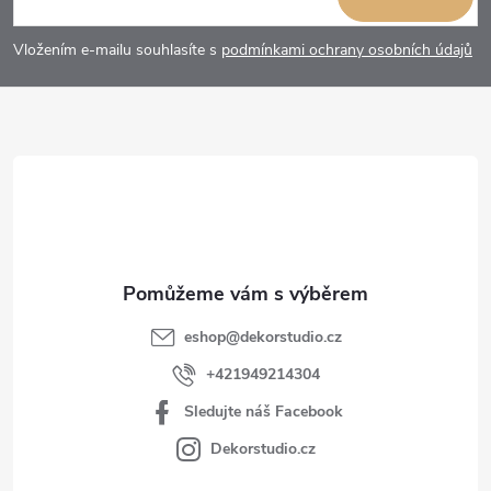
p
Vložením e-mailu souhlasíte s
podmínkami ochrany osobních údajů
a
t
í
eshop
@
dekorstudio.cz
+421949214304
Sledujte náš Facebook
Dekorstudio.cz