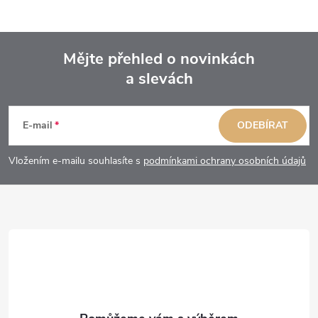
Mějte přehled o novinkách
a slevách
Z
á
E-mail
ODEBÍRAT
p
Vložením e-mailu souhlasíte s
podmínkami ochrany osobních údajů
a
t
í