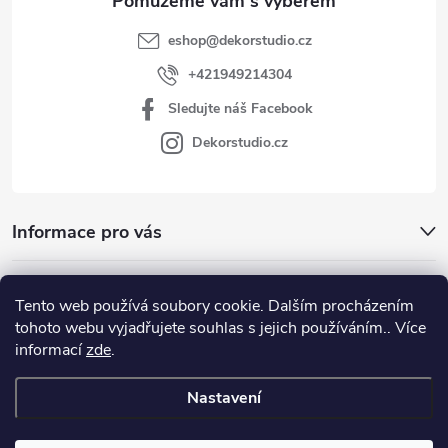
eshop
@
dekorstudio.cz
+421949214304
Sledujte náš Facebook
Dekorstudio.cz
Informace pro vás
Kategórie
Tento web používá soubory cookie. Dalším procházením
tohoto webu vyjadřujete souhlas s jejich používáním.. Více
Facebook
informací
zde
.
Nastavení
Copyright 2026
www.dekorstudio.cz
. Všechna práva vyhrazena.