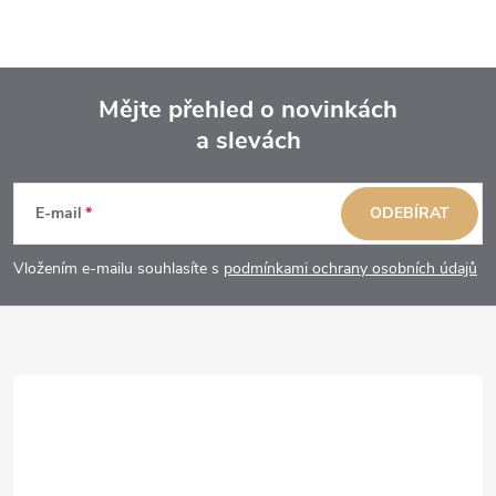
Mějte přehled o novinkách
a slevách
Z
á
E-mail
ODEBÍRAT
p
Vložením e-mailu souhlasíte s
podmínkami ochrany osobních údajů
a
t
í