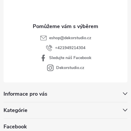
í
eshop
@
dekorstudio.cz
+421949214304
Sledujte náš Facebook
Dekorstudio.cz
Informace pro vás
Kategórie
Facebook