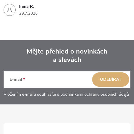
Irena R.
29.7.2026
Mějte přehled o novinkách
a slevách
Z
á
E-mail
ODEBÍRAT
p
Vložením e-mailu souhlasíte s
podmínkami ochrany osobních údajů
a
t