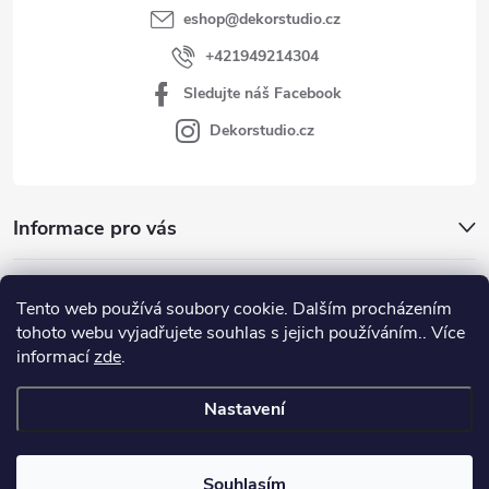
eshop
@
dekorstudio.cz
+421949214304
Sledujte náš Facebook
Dekorstudio.cz
Informace pro vás
Kategórie
Tento web používá soubory cookie. Dalším procházením
tohoto webu vyjadřujete souhlas s jejich používáním.. Více
Facebook
informací
zde
.
Nastavení
Copyright 2026
www.dekorstudio.cz
. Všechna práva vyhrazena.
Souhlasím