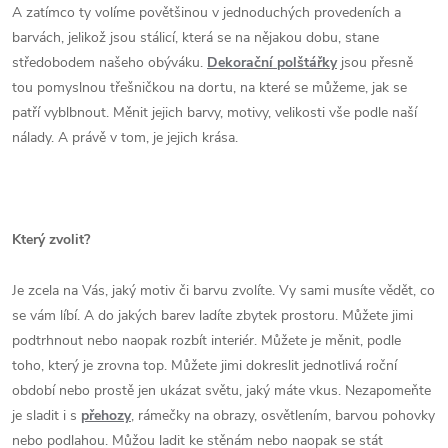
A zatímco ty volíme povětšinou v jednoduchých provedeních a
barvách, jelikož jsou stálicí, která se na nějakou dobu, stane
středobodem našeho obýváku.
Dekorační polštářky
jsou přesně
tou pomyslnou třešničkou na dortu, na které se můžeme, jak se
patří vyblbnout. Měnit jejich barvy, motivy, velikosti vše podle naší
nálady. A právě v tom, je jejich krása.
Který zvolit?
Je zcela na Vás, jaký motiv či barvu zvolíte. Vy sami musíte vědět, co
se vám líbí. A do jakých barev ladíte zbytek prostoru. Můžete jimi
podtrhnout nebo naopak rozbít interiér. Můžete je měnit, podle
toho, který je zrovna top. Můžete jimi dokreslit jednotlivá roční
období nebo prostě jen ukázat světu, jaký máte vkus. Nezapomeňte
je sladit i s
přehozy
, rámečky na obrazy, osvětlením, barvou pohovky
nebo podlahou. Můžou ladit ke stěnám nebo naopak se stát