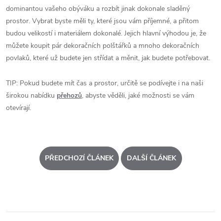
dominantou vašeho obýváku a rozbít jinak dokonale sladěný
prostor. Vybrat byste měli ty, které jsou vám příjemné, a přitom
budou velikostí i materiálem dokonalé. Jejich hlavní výhodou je, že
můžete koupit pár dekoračních polštářků a mnoho dekoračních
povlaků, které už budete jen střídat a měnit, jak budete potřebovat.
TIP: Pokud budete mít čas a prostor, určitě se podívejte i na naši
širokou nabídku
přehozů
, abyste věděli, jaké možnosti se vám
otevírají.
PŘEDCHOZÍ ČLÁNEK
DALŠÍ ČLÁNEK