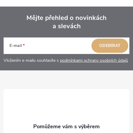
Mějte přehled o novinkách
a slevách
Z
á
E-mail
ODEBÍRAT
p
Vložením e-mailu souhlasíte s
podmínkami ochrany osobních údajů
a
t
í