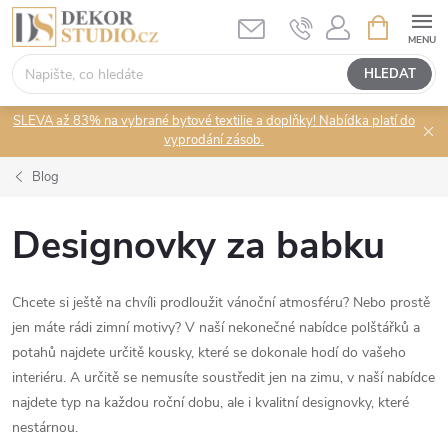
Přejít
NÁKUPNÍ
KOŠÍK
na
obsah
HLEDAT
SLEVA až 83% na vybrané bytové textilie a doplňky! Nabídka platí do
vyprodání zásob.
Blog
Designovky za babku
Chcete si ještě na chvíli prodloužit vánoční atmosféru? Nebo prostě
jen máte rádi zimní motivy? V naší nekonečné nabídce polštářků a
potahů najdete určitě kousky, které se dokonale hodí do vašeho
interiéru. A určitě se nemusíte soustředit jen na zimu, v naší nabídce
najdete typ na každou roční dobu, ale i kvalitní designovky, které
nestárnou.