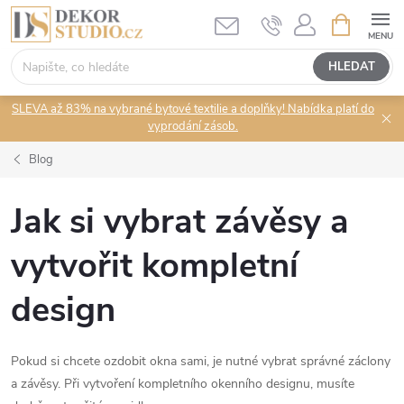
Přejít
NÁKUPNÍ
KOŠÍK
na
obsah
HLEDAT
SLEVA až 83% na vybrané bytové textilie a doplňky! Nabídka platí do
vyprodání zásob.
Blog
Jak si vybrat závěsy a
vytvořit kompletní
design
Pokud si chcete ozdobit okna sami, je nutné vybrat správné záclony
a závěsy. Při vytvoření kompletního okenního designu, musíte