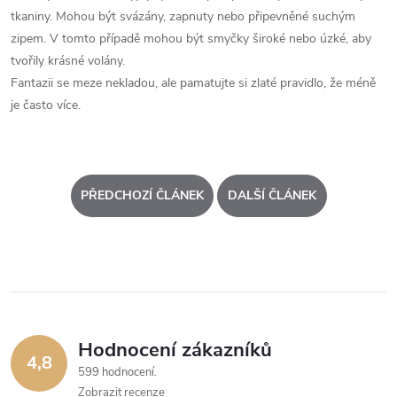
tkaniny. Mohou být svázány, zapnuty nebo připevněné suchým
zipem. V tomto případě mohou být smyčky široké nebo úzké, aby
tvořily krásné volány.
Fantazii se meze nekladou, ale pamatujte si zlaté pravidlo, že méně
je často více.
PŘEDCHOZÍ ČLÁNEK
DALŠÍ ČLÁNEK
Hodnocení zákazníků
4,8
599 hodnocení
Zobrazit recenze