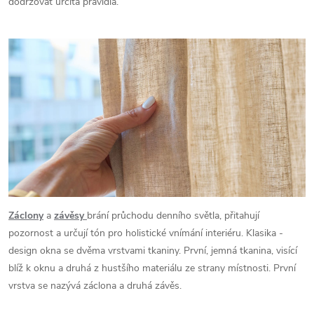
dodržovat určitá pravidla.
Záclony
a
závěsy
brání průchodu denního světla, přitahují
pozornost a určují tón pro holistické vnímání interiéru. Klasika -
design okna se dvěma vrstvami tkaniny. První, jemná tkanina, visící
blíž k oknu a druhá z hustšího materiálu ze strany místnosti. První
vrstva se nazývá záclona a druhá závěs.