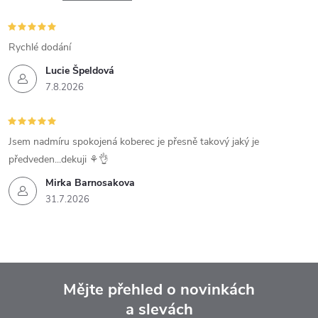
Rychlé dodání
Lucie Špeldová
7.8.2026
Jsem nadmíru spokojená koberec je přesně takový jaký je
předveden...dekuji ⚘️👌
Mirka Barnosakova
31.7.2026
Mějte přehled o novinkách
a slevách