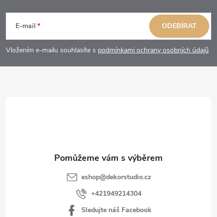
Z
á
E-mail
ODEBÍRAT
p
Vložením e-mailu souhlasíte s
podmínkami ochrany osobních údajů
a
t
í
eshop
@
dekorstudio.cz
+421949214304
Sledujte náš Facebook