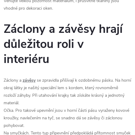
Věnujte velkou pozornost materiálům, i průsvitné tkaniny jsou
vhodné pro dekoraci oken.
Záclony a závěsy hrají
důležitou roli v
interiéru
Záclony a
závěsy
se zpravidla přišívají k ozdobnému pásku. Na horní
okraj látky je našitý speciální lem s kordem, který rovnoměrně
rozloží záhyby. Při utahování krajky tak získáte krásný a jednotný
materiál.
Očka. Pro takové upevnění jsou v horní části pásu vyraženy kovové
kroužky, navlečením na tyč, se snadno dá se závěsy či záclonou
pohybovat.
Na smyčkách. Tento typ připevnění předpokládá přítomnost smyček