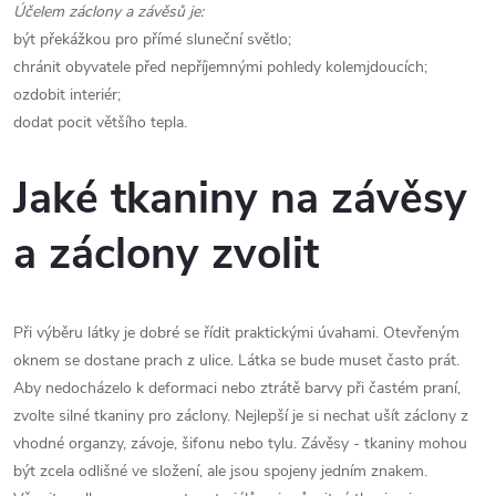
Účelem záclony a závěsů je:
být překážkou pro přímé sluneční světlo;
chránit obyvatele před nepříjemnými pohledy kolemjdoucích;
ozdobit interiér;
dodat pocit většího tepla.
Jaké tkaniny na závěsy
a záclony zvolit
Při výběru látky je dobré se řídit praktickými úvahami. Otevřeným
oknem se dostane prach z ulice. Látka se bude muset často prát.
Aby nedocházelo k deformaci nebo ztrátě barvy při častém praní,
zvolte silné tkaniny pro záclony. Nejlepší je si nechat ušít záclony z
vhodné organzy, závoje, šifonu nebo tylu. Závěsy - tkaniny mohou
být zcela odlišné ve složení, ale jsou spojeny jedním znakem.