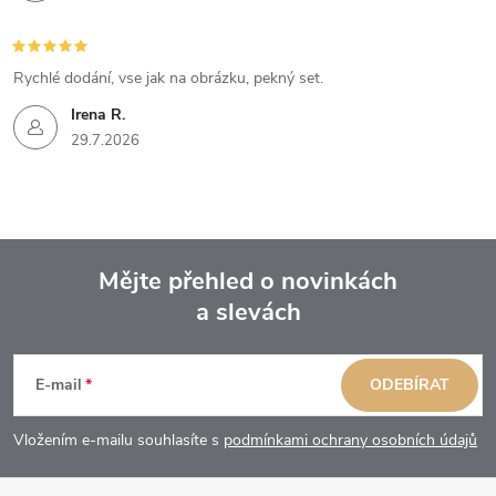
Rychlé dodání, vse jak na obrázku, pekný set.
Irena R.
29.7.2026
Mějte přehled o novinkách
a slevách
Z
á
E-mail
ODEBÍRAT
p
Vložením e-mailu souhlasíte s
podmínkami ochrany osobních údajů