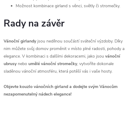
Možnost kombinace girland s věnci, světly či stromečky.
Rady na závěr
Vánoční girlandy
jsou nedílnou součástí sváteční výzdoby. Díky
nim můžete svůj domov proměnit v místo plné radosti, pohody a
elegance. V kombinaci s dalšími dekoracemi, jako jsou
vánoční
ubrusy
nebo
umělé vánoční stromečky
, vytvoříte dokonale
sladěnou vánoční atmosféru, která potěší vás i vaše hosty.
Objevte kouzlo vánočních girland a dodejte svým Vánocům
nezapomenutelný nádech elegance!