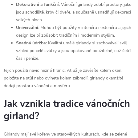
Dekorativní a funkční:
Vánoční girlandy zdobí prostory, jako
jsou schodiště, krby či dveře, a současně usnadňují dekoraci
velkých ploch.
Univerzální:
Mohou být použity v interiéru i exteriéru a jejich
design lze přizpůsobit tradičním i moderním stylům.
Snadná údržba:
Kvalitní umělé girlandy si zachovávají svůj
vzhled po celé svátky a jsou opakovaně použitelné, což šetří
čas i peníze.
Jejich použití navíc nezná hranic. Ať už je zavěsíte kolem oken,
položíte na stůl nebo ovinete kolem zábradlí, girlandy okamžitě
dodají prostoru vánoční atmosféru.
Jak vznikla tradice vánočních
girland?
Girlandy mají své kořeny ve starověkých kulturách, kde se zelené