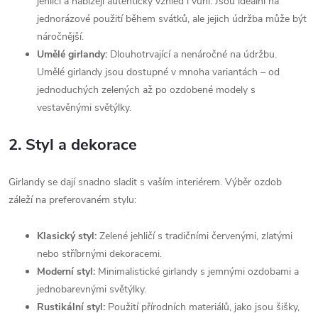
jehličí a nabízejí autentický vzhled i vůni. Jsou ideální na
jednorázové použití během svátků, ale jejich údržba může být
náročnější.
Umělé girlandy:
Dlouhotrvající a nenáročné na údržbu.
Umělé girlandy jsou dostupné v mnoha variantách – od
jednoduchých zelených až po ozdobené modely s
vestavěnými světýlky.
2.
Styl a dekorace
Girlandy se dají snadno sladit s vaším interiérem. Výběr ozdob
záleží na preferovaném stylu:
Klasický styl:
Zelené jehličí s tradičními červenými, zlatými
nebo stříbrnými dekoracemi.
Moderní styl:
Minimalistické girlandy s jemnými ozdobami a
jednobarevnými světýlky.
Rustikální styl:
Použití přírodních materiálů, jako jsou šišky,