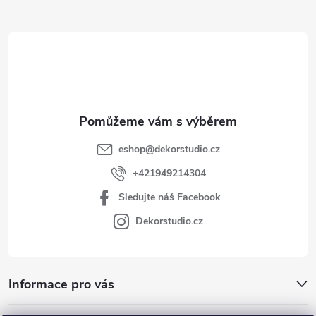
a
t
í
eshop
@
dekorstudio.cz
+421949214304
Sledujte náš Facebook
Dekorstudio.cz
Informace pro vás