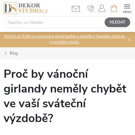
Přejít
NÁKUPNÍ
KOŠÍK
na
obsah
HLEDAT
SLEVA až 83% na vybrané bytové textilie a doplňky! Nabídka platí do
vyprodání zásob.
Blog
Proč by vánoční
girlandy neměly chybět
ve vaší sváteční
výzdobě?