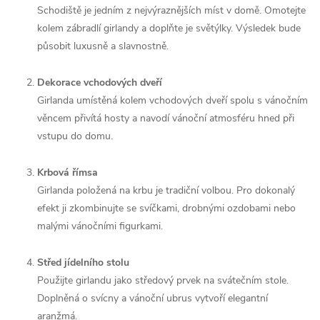
Schodiště je jedním z nejvýraznějších míst v domě. Omotejte
kolem zábradlí girlandy a doplňte je světýlky. Výsledek bude
působit luxusně a slavnostně.
Dekorace vchodových dveří
Girlanda umístěná kolem vchodových dveří spolu s vánočním
věncem přivítá hosty a navodí vánoční atmosféru hned při
vstupu do domu.
Krbová římsa
Girlanda položená na krbu je tradiční volbou. Pro dokonalý
efekt ji zkombinujte se svíčkami, drobnými ozdobami nebo
malými vánočními figurkami.
Střed jídelního stolu
Použijte girlandu jako středový prvek na svátečním stole.
Doplněná o svícny a vánoční ubrus vytvoří elegantní
aranžmá.