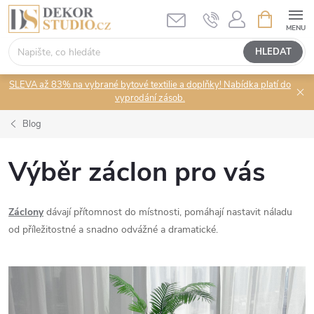
Přejít
NÁKUPNÍ
KOŠÍK
na
obsah
HLEDAT
SLEVA až 83% na vybrané bytové textilie a doplňky! Nabídka platí do
vyprodání zásob.
Blog
Výběr záclon pro vás
Záclony
dávají přítomnost do místnosti, pomáhají nastavit náladu
od příležitostné a snadno odvážné a dramatické.