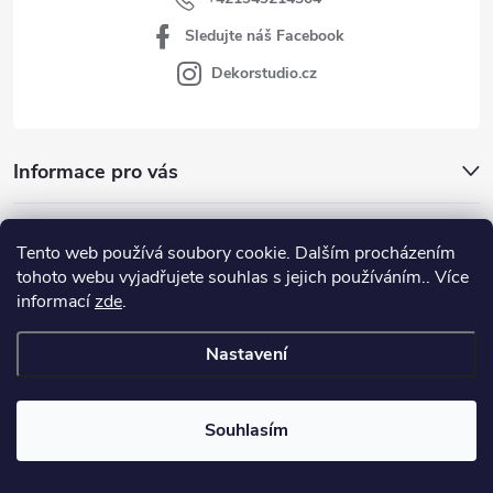
Sledujte náš Facebook
Dekorstudio.cz
Informace pro vás
Kategórie
Tento web používá soubory cookie. Dalším procházením
tohoto webu vyjadřujete souhlas s jejich používáním.. Více
Facebook
informací
zde
.
Nastavení
Copyright 2026
www.dekorstudio.cz
. Všechna práva vyhrazena.
Souhlasím
Vytvořil Shoptet