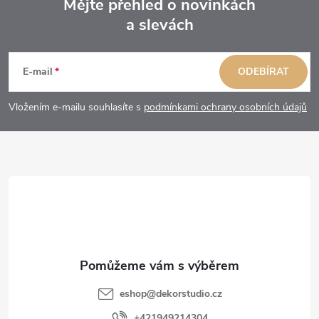
Mějte přehled o novinkách
a slevách
Z
á
E-mail
ODEBÍRAT
p
Vložením e-mailu souhlasíte s
podmínkami ochrany osobních údajů
a
t
í
eshop
@
dekorstudio.cz
+421949214304