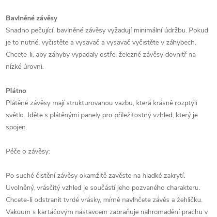
Bavlněné závěsy
Snadno pečující, bavlněné závěsy vyžadují minimální údržbu. Pokud
je to nutné, vyčistěte a vysavač a vysavač vyčistěte v záhybech.
Chcete-li, aby záhyby vypadaly ostře, železné závěsy dovnitř na
nízké úrovni.
Plátno
Plátěné závěsy mají strukturovanou vazbu, která krásně rozptýlí
světlo. Jděte s plátěnými panely pro příležitostný vzhled, který je
spojen.
Péče o závěsy:
Po suché čistění závěsy okamžitě zavěste na hladké zakrytí.
Uvolněný, vrásčitý vzhled je součástí jeho pozvaného charakteru.
Chcete-li odstranit tvrdé vrásky, mírně navlhčete závěs a žehličku.
Vakuum s kartáčovým nástavcem zabraňuje nahromadění prachu v