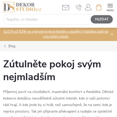
Přejít
NÁKUPNÍ
KOŠÍK
na
obsah
HLEDAT
SLEVA až 83% na vybrané bytové textilie a doplňky! Nabídka platí do
vyprodání zásob.
Blog
Zútulněte pokoj svým
nejmladším
Příjemný pocit na chodidlech, maximální komfort a flexibilita. Dětské
koberce dokážou neuvěřitelně zútulnit interiér, kde si vaši potomci
rádi hrají. A kde jinde by si hráli, než samozřejmě, že na zemi, kde je
nejvíce prostoru. Tak jim připravte překvapení a vydejte se společně