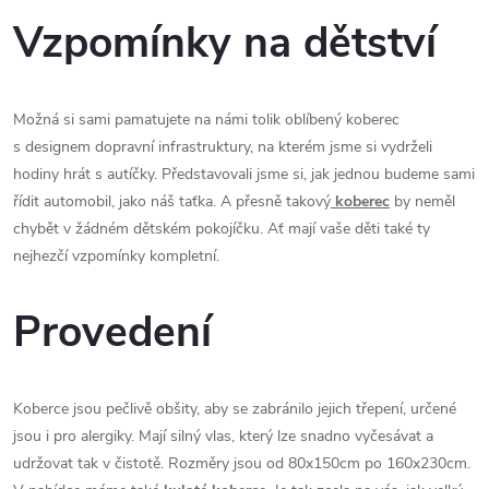
Vzpomínky na dětství
Možná si sami pamatujete na námi tolik oblíbený koberec
s designem dopravní infrastruktury, na kterém jsme si vydrželi
hodiny hrát s autíčky. Představovali jsme si, jak jednou budeme sami
řídit automobil, jako náš taťka. A přesně takový
koberec
by neměl
chybět v žádném dětském pokojíčku. Ať mají vaše děti také ty
nejhezčí vzpomínky kompletní.
Provedení
Koberce jsou pečlivě obšity, aby se zabránilo jejich třepení, určené
jsou i pro alergiky. Mají silný vlas, který lze snadno vyčesávat a
udržovat tak v čistotě. Rozměry jsou od 80x150cm po 160x230cm.