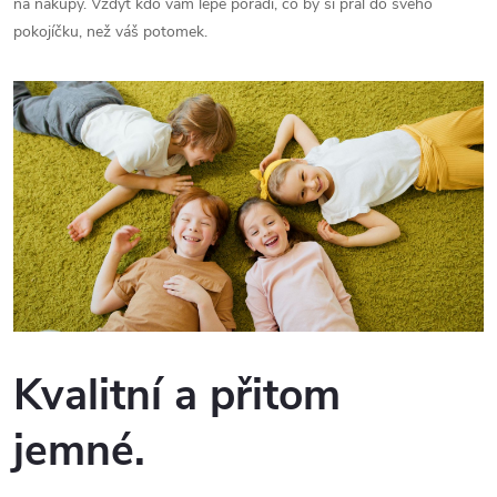
na nákupy. Vždyť kdo vám lépe poradí, co by si přál do svého
pokojíčku, než váš potomek.
Kvalitní a přitom
jemné.