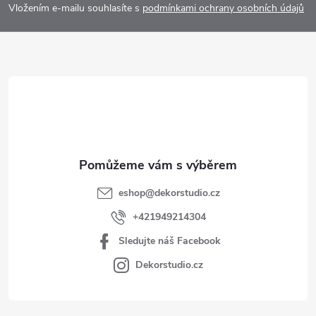
p
Vložením e-mailu souhlasíte s
podmínkami ochrany osobních údajů
a
t
í
eshop
@
dekorstudio.cz
+421949214304
Sledujte náš Facebook
Dekorstudio.cz