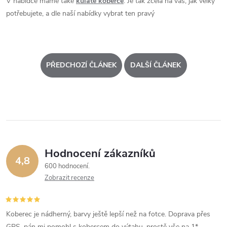
V nabídce máme také
kulaté koberce
. Je tak zcela na vás, jak velký
potřebujete, a dle naší nabídky vybrat ten pravý
PŘEDCHOZÍ ČLÁNEK
DALŠÍ ČLÁNEK
Hodnocení zákazníků
4,8
600 hodnocení
Zobrazit recenze
Koberec je nádherný, barvy ještě lepší než na fotce. Doprava přes
GPS, pán mi pomohl s kobercem do výtahu, prostě vše na 1*.