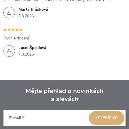
Marta Jirásková
8.8.2026
Rychlé dodání
Lucie Špeldová
7.8.2026
Mějte přehled o novinkách
a slevách
Z
á
E-mail
ODEBÍRAT