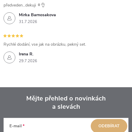
předveden...dekuji ⚘️👌
Mirka Barnosakova
31.7.2026
Rychlé dodání, vse jak na obrázku, pekný set.
Irena R.
29.7.2026
Mějte přehled o novinkách
a slevách
Z
á
E-mail
ODEBÍRAT