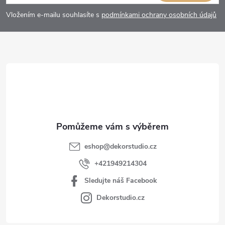
p
Vložením e-mailu souhlasíte s
podmínkami ochrany osobních údajů
a
t
í
eshop
@
dekorstudio.cz
+421949214304
Sledujte náš Facebook
Dekorstudio.cz