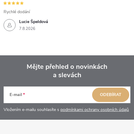
Rychlé dodání
Lucie Špeldová
7.8.2026
Mějte přehled o novinkách
a slevách
Z
á
E-mail
ODEBÍRAT
p
Vložením e-mailu souhlasíte s
podmínkami ochrany osobních údajů
a