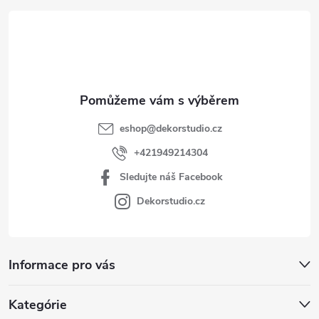
t
í
eshop
@
dekorstudio.cz
+421949214304
Sledujte náš Facebook
Dekorstudio.cz
Informace pro vás
Kategórie