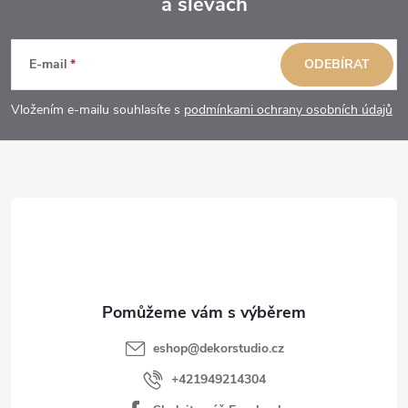
a slevách
Z
á
E-mail
ODEBÍRAT
p
Vložením e-mailu souhlasíte s
podmínkami ochrany osobních údajů
a
t
í
eshop
@
dekorstudio.cz
+421949214304