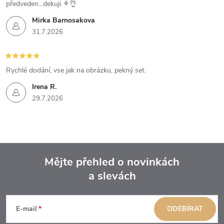
předveden...dekuji ⚘️👌
Mirka Barnosakova
31.7.2026
Rychlé dodání, vse jak na obrázku, pekný set.
Irena R.
29.7.2026
Mějte přehled o novinkách
a slevách
Z
á
E-mail
ODEBÍRAT