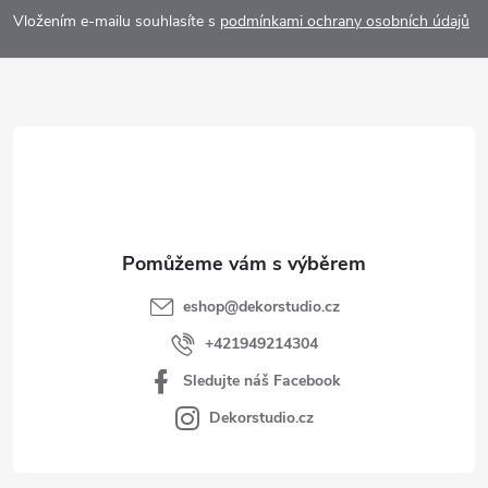
p
Vložením e-mailu souhlasíte s
podmínkami ochrany osobních údajů
a
t
í
eshop
@
dekorstudio.cz
+421949214304
Sledujte náš Facebook
Dekorstudio.cz