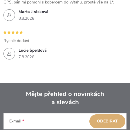
GPS, pán mi pomohl s kobercem do výtahu, prostě vše na 1*.
Marta Jirásková
8.8.2026
Rychlé dodání
Lucie Špeldová
7.8.2026
Mějte přehled o novinkách
a slevách
Z
á
E-mail
ODEBÍRAT