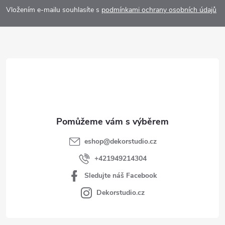
p
Vložením e-mailu souhlasíte s
podmínkami ochrany osobních údajů
a
t
í
eshop
@
dekorstudio.cz
+421949214304
Sledujte náš Facebook
Dekorstudio.cz