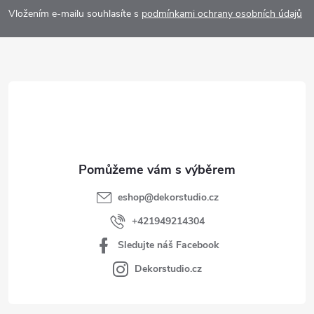
p
Vložením e-mailu souhlasíte s
podmínkami ochrany osobních údajů
a
t
í
eshop
@
dekorstudio.cz
+421949214304
Sledujte náš Facebook
Dekorstudio.cz