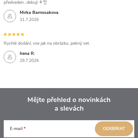
předveden...dekuji ⚘️👌
Mirka Barnosakova
31.7.2026
Rychlé dodání, vse jak na obrázku, pekný set.
Irena R.
29.7.2026
Mějte přehled o novinkách
a slevách
Z
á
E-mail
ODEBÍRAT