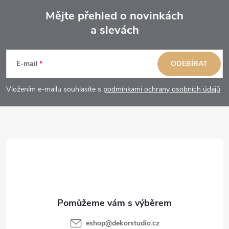
Mějte přehled o novinkách
a slevách
Z
á
E-mail
ODEBÍRAT
p
Vložením e-mailu souhlasíte s
podmínkami ochrany osobních údajů
a
t
í
eshop
@
dekorstudio.cz