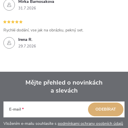
Mirka Barnosakova
31.7.2026
Rychlé dodání, vse jak na obrázku, pekný set.
Irena R.
29.7.2026
Mějte přehled o novinkách
a slevách
Z
á
E-mail
ODEBÍRAT
p
Vložením e-mailu souhlasíte s
podmínkami ochrany osobních údajů