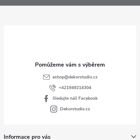
a
t
í
eshop
@
dekorstudio.cz
+421949214304
Sledujte náš Facebook
Dekorstudio.cz
Informace pro vás