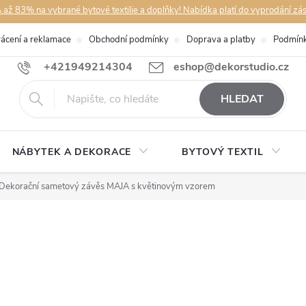
až 83% na vybrané bytové textilie a doplňky! Nabídka platí do vyprodání zá
rácení a reklamace
Obchodní podmínky
Doprava a platby
Podmínk
+421949214304
eshop@dekorstudio.cz
HLEDAT
NÁBYTEK A DEKORACE
BYTOVÝ TEXTIL
Dekorační sametový závěs MAJA s květinovým vzorem