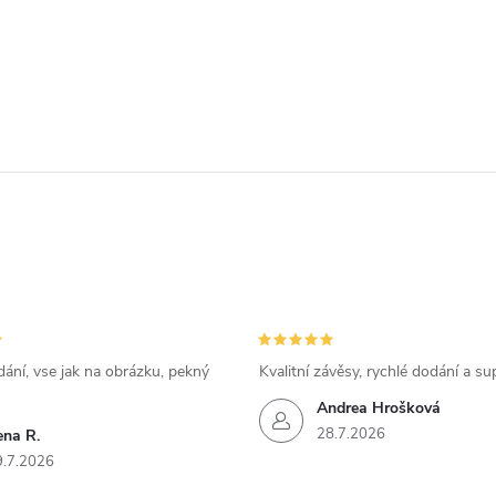
ání, vse jak na obrázku, pekný
Kvalitní závěsy, rychlé dodání a su
Andrea Hrošková
28.7.2026
ena R.
9.7.2026