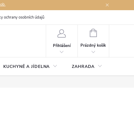
sob.
y ochrany osobních údajů
Napište nám
NÁKUPNÍ
KOŠÍK
Prázdný košík
Přihlášení
KUCHYNĚ A JÍDELNA
ZAHRADA
TÉMĚŘ