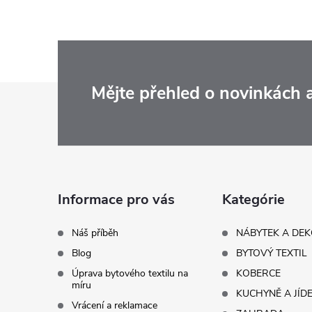
Z
Mějte přehled o novinkách
á
p
a
Informace pro vás
Kategórie
t
Náš příběh
NÁBYTEK A DE
Blog
BYTOVÝ TEXTIL
í
Úprava bytového textilu na
KOBERCE
míru
KUCHYNĚ A JÍD
Vrácení a reklamace