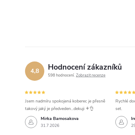
Hodnocení zákazníků
4,8
598 hodnocení
Zobrazit recenze
Jsem nadmíru spokojená koberec je přesně
Rychlé dod
takový jaký je předveden...dekuji ⚘️👌
set.
Mirka Barnosakova
Ir
31.7.2026
2