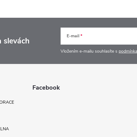
E-mail
a slevách
Vložením e-mailu souhlasíte s
podmínka
Facebook
KORACE
ELNA