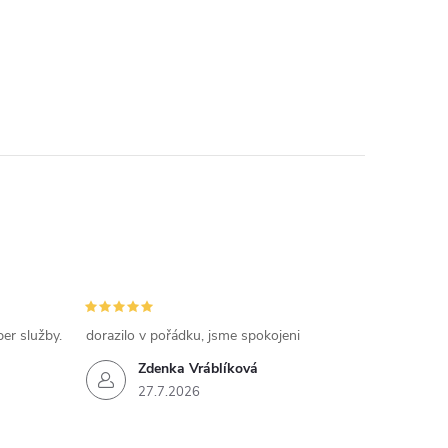
per služby.
dorazilo v pořádku, jsme spokojeni
Zdenka Vráblíková
27.7.2026