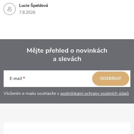
Lucie Špeldová
7.8.2026
Mějte přehled o novinkách
a slevách
Z
á
E-mail
ODEBÍRAT
p
Vložením e-mailu souhlasíte s
podmínkami ochrany osobních údajů
a
t