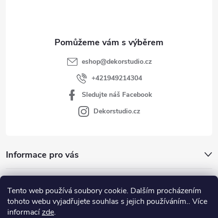
í
eshop
@
dekorstudio.cz
+421949214304
Sledujte náš Facebook
Dekorstudio.cz
Informace pro vás
Kategórie
Tento web používá soubory cookie. Dalším procházením
tohoto webu vyjadřujete souhlas s jejich používáním.. Více
Facebook
informací
zde
.