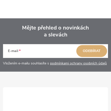
Mějte přehled o novinkách
a slevách
Z
á
E-mail
ODEBÍRAT
p
Vložením e-mailu souhlasíte s
podmínkami ochrany osobních údajů
a
t
í