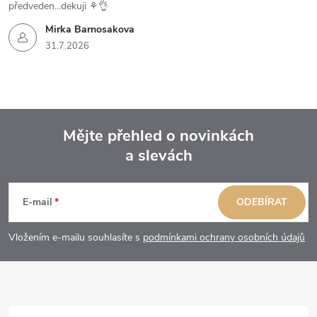
předveden...dekuji ⚘️👌
Mirka Barnosakova
31.7.2026
Mějte přehled o novinkách
a slevách
Z
á
E-mail
ODEBÍRAT
p
Vložením e-mailu souhlasíte s
podmínkami ochrany osobních údajů
a
t