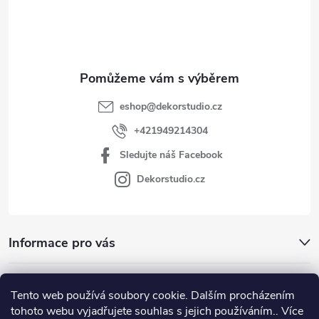
í
eshop
@
dekorstudio.cz
+421949214304
Sledujte náš Facebook
Dekorstudio.cz
Informace pro vás
Kategórie
Tento web používá soubory cookie. Dalším procházením
tohoto webu vyjadřujete souhlas s jejich používáním.. Více