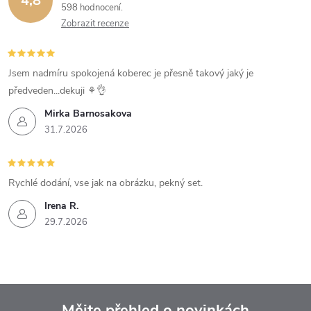
4,8
598 hodnocení
Zobrazit recenze
Jsem nadmíru spokojená koberec je přesně takový jaký je
předveden...dekuji ⚘️👌
Mirka Barnosakova
31.7.2026
Rychlé dodání, vse jak na obrázku, pekný set.
Irena R.
29.7.2026
Mějte přehled o novinkách