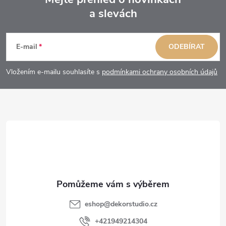
a slevách
Z
á
E-mail
ODEBÍRAT
p
Vložením e-mailu souhlasíte s
podmínkami ochrany osobních údajů
a
t
í
eshop
@
dekorstudio.cz
+421949214304