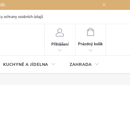
sob.
y ochrany osobních údajů
Napište nám
NÁKUPNÍ
KOŠÍK
Prázdný košík
Přihlášení
KUCHYNĚ A JÍDELNA
ZAHRADA
TÉMĚŘ