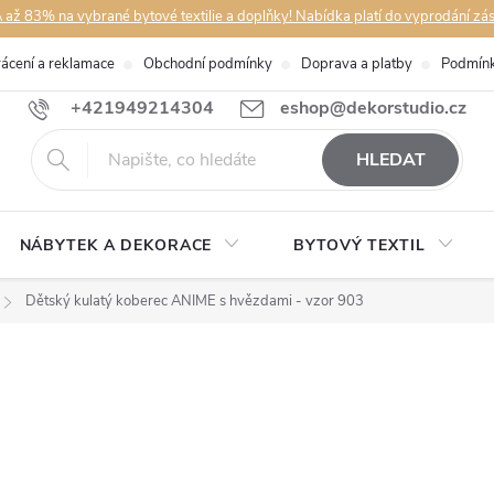
až 83% na vybrané bytové textilie a doplňky! Nabídka platí do vyprodání zá
rácení a reklamace
Obchodní podmínky
Doprava a platby
Podmínk
+421949214304
eshop@dekorstudio.cz
HLEDAT
NÁBYTEK A DEKORACE
BYTOVÝ TEXTIL
Dětský kulatý koberec ANIME s hvězdami - vzor 903