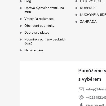
Blog
BYTOVÝ TEXTIL
í
Úprava bytového textilu na
KOBERCE
míru
KUCHYNĚ A JÍD
Vrácení a reklamace
ZAHRADA
Obchodní podmínky
Doprava a platby
Podmínky ochrany osobních
údajů
Napište nám
eshop
@
dekor
+421949214
Sledujte náš