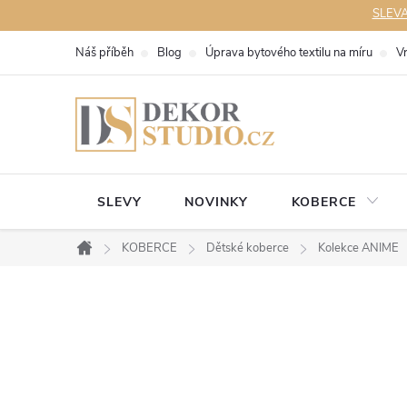
Přejít
SLEVA 
na
Náš příběh
Blog
Úprava bytového textilu na míru
V
obsah
SLEVY
NOVINKY
KOBERCE
KOBERCE
Dětské koberce
Kolekce ANIME
Domů