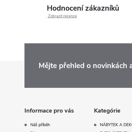
Hodnocení zákazníků
Zobrazit recenze
Z
Mějte přehled o novinkách
á
p
a
Informace pro vás
Kategórie
t
Náš příběh
NÁBYTEK A DE