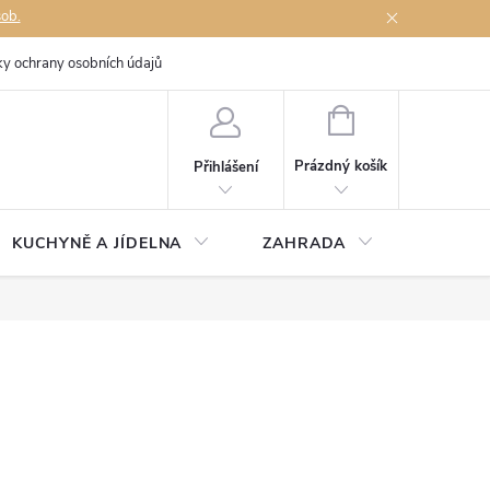
sob.
y ochrany osobních údajů
Napište nám
NÁKUPNÍ
KOŠÍK
Prázdný košík
Přihlášení
KUCHYNĚ A JÍDELNA
ZAHRADA
TÉMĚŘ