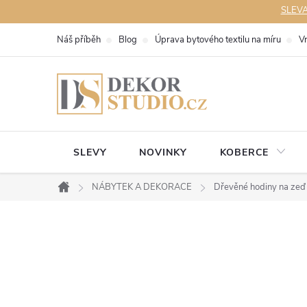
Přejít
SLEVA 
na
Náš příběh
Blog
Úprava bytového textilu na míru
V
obsah
SLEVY
NOVINKY
KOBERCE
NÁBYTEK A DEKORACE
Dřevěné hodiny na ze
Domů