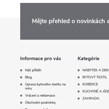
Z
Mějte přehled o novinkách
á
p
a
Informace pro vás
Kategórie
t
Náš příběh
NÁBYTEK A DE
Blog
BYTOVÝ TEXTIL
í
Úprava bytového textilu na
KOBERCE
míru
KUCHYNĚ A JÍD
Vrácení a reklamace
ZAHRADA
Obchodní podmínky