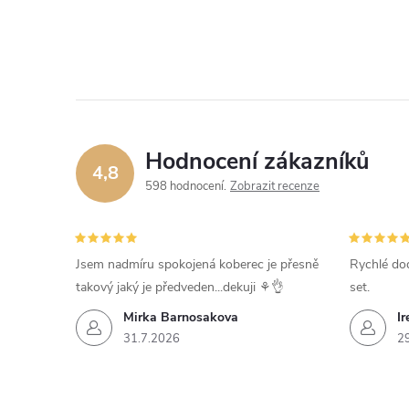
Hodnocení zákazníků
4,8
598 hodnocení
Zobrazit recenze
Jsem nadmíru spokojená koberec je přesně
Rychlé dod
takový jaký je předveden...dekuji ⚘️👌
set.
Mirka Barnosakova
Ir
31.7.2026
2