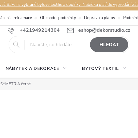
až 83% na vybrané bytové textilie a doplňky! Nabídka platí do vyprodání zá
rácení a reklamace
Obchodní podmínky
Doprava a platby
Podmínk
+421949214304
eshop@dekorstudio.cz
HLEDAT
NÁBYTEK A DEKORACE
BYTOVÝ TEXTIL
ď SYMETRIA černé