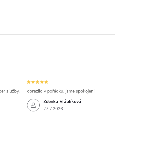
per služby.
dorazilo v pořádku, jsme spokojeni
Zdenka Vráblíková
27.7.2026