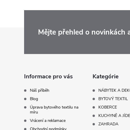
Z
Mějte přehled o novinkách
á
p
a
Informace pro vás
Kategórie
t
Náš příběh
NÁBYTEK A DE
Blog
BYTOVÝ TEXTIL
í
Úprava bytového textilu na
KOBERCE
míru
KUCHYNĚ A JÍD
Vrácení a reklamace
ZAHRADA
Obchodní podmínky