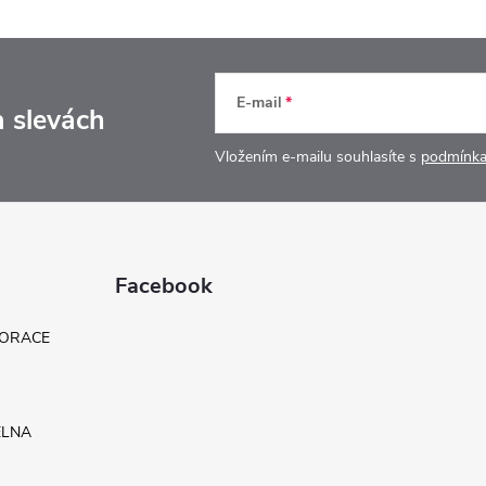
E-mail
a slevách
Vložením e-mailu souhlasíte s
podmínka
Facebook
KORACE
ELNA