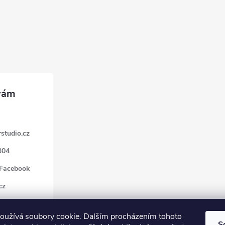
studio.cz
304
 Facebook
cz
oužívá soubory cookie. Dalším procházením tohoto
S