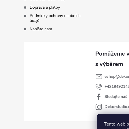
Doprava a platby
Podmínky ochrany osobních
údajů
Napište nám
eshop
@
dekor
+421949214
Sledujte náš
Dekorstudio.
Tento web p