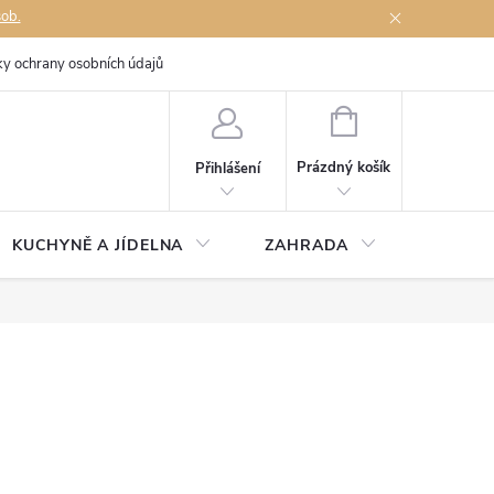
sob.
y ochrany osobních údajů
Napište nám
NÁKUPNÍ
KOŠÍK
Prázdný košík
Přihlášení
KUCHYNĚ A JÍDELNA
ZAHRADA
TÉMĚŘ