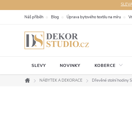
Přejít
SLEVA 
na
Náš příběh
Blog
Úprava bytového textilu na míru
V
obsah
SLEVY
NOVINKY
KOBERCE
NÁBYTEK A DEKORACE
Dřevěné stolní hodiny 
Domů