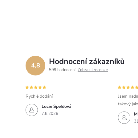
Hodnocení zákazníků
4,8
599 hodnocení
Zobrazit recenze
Rychlé dodání
Jsem nadm
takový jak
Lucie Špeldová
7.8.2026
M
3