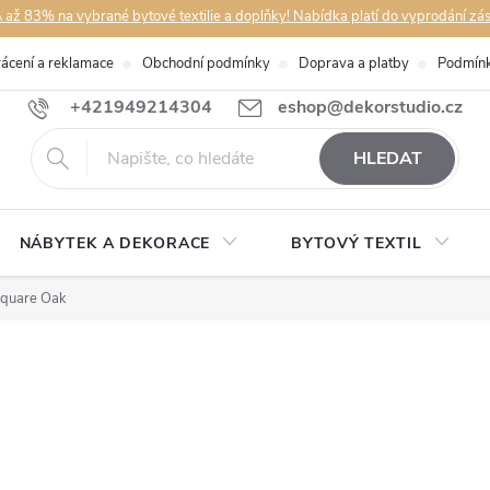
až 83% na vybrané bytové textilie a doplňky! Nabídka platí do vyprodání zá
rácení a reklamace
Obchodní podmínky
Doprava a platby
Podmínk
+421949214304
eshop@dekorstudio.cz
HLEDAT
NÁBYTEK A DEKORACE
BYTOVÝ TEXTIL
Square Oak