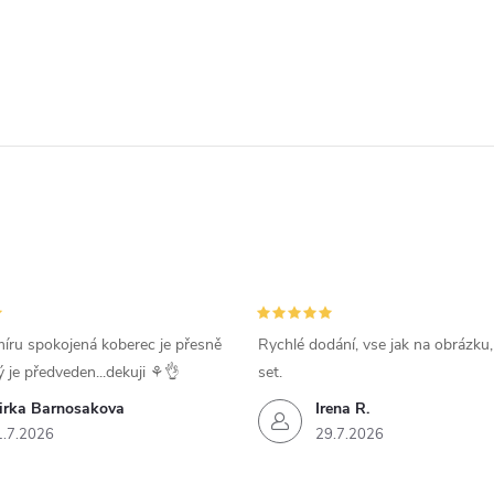
íru spokojená koberec je přesně
Rychlé dodání, vse jak na obrázku
ý je předveden...dekuji ⚘️👌
set.
irka Barnosakova
Irena R.
1.7.2026
29.7.2026