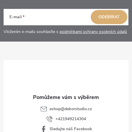
Z
á
E-mail
ODEBÍRAT
p
Vložením e-mailu souhlasíte s
podmínkami ochrany osobních údajů
a
t
í
eshop
@
dekorstudio.cz
+421949214304
Sledujte náš Facebook