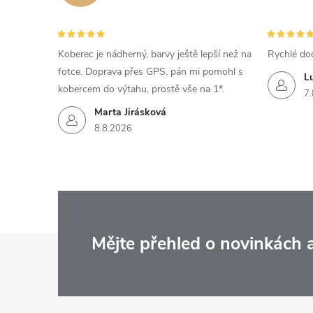
Koberec je nádherný, barvy ještě lepší než na
Rychlé do
fotce. Doprava přes GPS, pán mi pomohl s
L
kobercem do výtahu, prostě vše na 1*.
7.
Marta Jirásková
8.8.2026
Z
Mějte přehled o novinkách
á