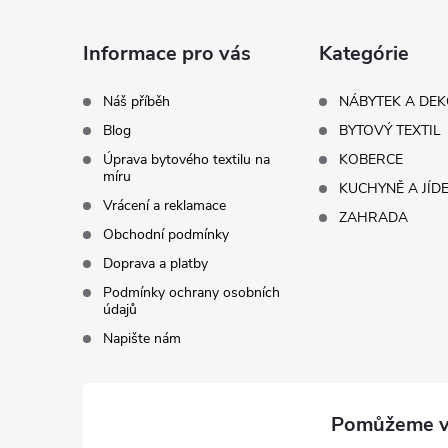
p
a
Informace pro vás
Kategórie
t
Náš příběh
NÁBYTEK A DE
Blog
BYTOVÝ TEXTIL
í
Úprava bytového textilu na
KOBERCE
míru
KUCHYNĚ A JÍD
Vrácení a reklamace
ZAHRADA
Obchodní podmínky
Doprava a platby
Podmínky ochrany osobních
údajů
Napište nám