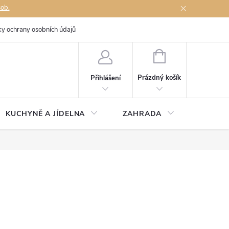
sob.
y ochrany osobních údajů
Napište nám
NÁKUPNÍ
KOŠÍK
Prázdný košík
Přihlášení
KUCHYNĚ A JÍDELNA
ZAHRADA
TÉMĚŘ