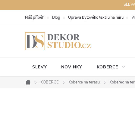
Přejít
SLEVA 
na
Náš příběh
Blog
Úprava bytového textilu na míru
V
obsah
SLEVY
NOVINKY
KOBERCE
KOBERCE
Koberce na terasu
Koberec na te
Domů