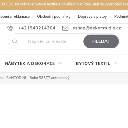
až 83% na vybrané bytové textilie a doplňky! Nabídka platí do vyprodání zá
rácení a reklamace
Obchodní podmínky
Doprava a platby
Podmínk
+421949214304
eshop@dekorstudio.cz
HLEDAT
NÁBYTEK A DEKORACE
BYTOVÝ TEXTIL
rasu SANTORINI - Boho 58377 antracitový