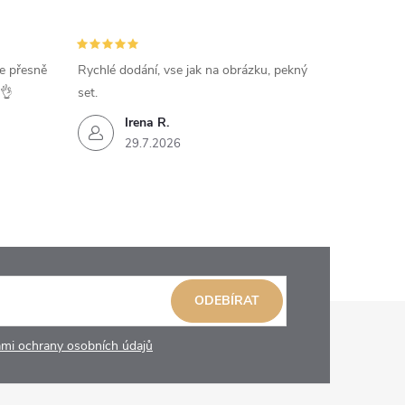
e přesně
Rychlé dodání, vse jak na obrázku, pekný
️👌
set.
Irena R.
29.7.2026
ODEBÍRAT
mi ochrany osobních údajů