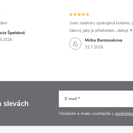
dání
Jsem nadmíru spokojená koberec j
takový jaký je předveden...dekuji ⚘
ucie Špeldová
8.2026
Mirka Barnosakova
31.7.2026
E-mail
a slevách
Vložením e-mailu souhlasíte s
podmínka