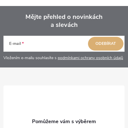
Mějte přehled o novinkách
a slevách
Z
á
E-mail
ODEBÍRAT
p
Vložením e-mailu souhlasíte s
podmínkami ochrany osobních údajů
a
t
í