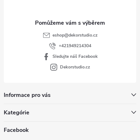
í
eshop
@
dekorstudio.cz
+421949214304
Sledujte náš Facebook
Dekorstudio.cz
Informace pro vás
Kategórie
Facebook