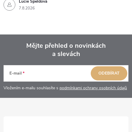
Lucie Špeldová
7.8.2026
Mějte přehled o novinkách
a slevách
Z
á
E-mail
ODEBÍRAT
p
Vložením e-mailu souhlasíte s
podmínkami ochrany osobních údajů
a
t