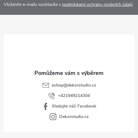
p
Vložením e-mailu souhlasíte s
podmínkami ochrany osobních údajů
a
t
í
eshop
@
dekorstudio.cz
+421949214304
Sledujte náš Facebook
Dekorstudio.cz