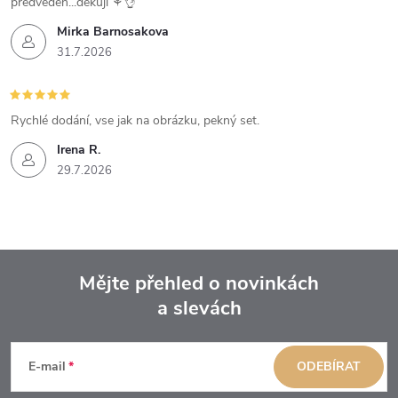
předveden...dekuji ⚘️👌
Mirka Barnosakova
31.7.2026
Rychlé dodání, vse jak na obrázku, pekný set.
Irena R.
29.7.2026
Mějte přehled o novinkách
a slevách
Z
á
E-mail
ODEBÍRAT