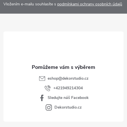
p
Vložením e-mailu souhlasíte s
podmínkami ochrany osobních údajů
a
t
í
eshop
@
dekorstudio.cz
+421949214304
Sledujte náš Facebook
Dekorstudio.cz