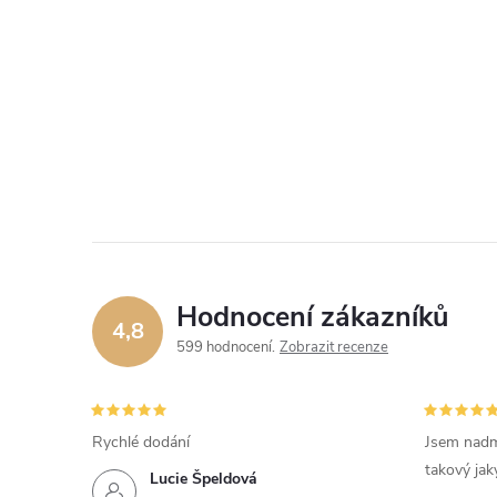
Hodnocení zákazníků
4,8
599 hodnocení
Zobrazit recenze
Rychlé dodání
Jsem nadm
takový jak
Lucie Špeldová