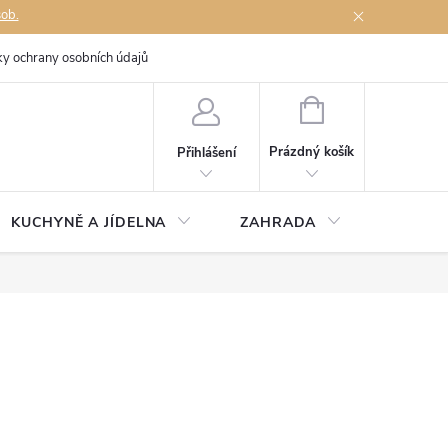
sob.
y ochrany osobních údajů
Napište nám
NÁKUPNÍ
KOŠÍK
Prázdný košík
Přihlášení
KUCHYNĚ A JÍDELNA
ZAHRADA
TÉMĚŘ