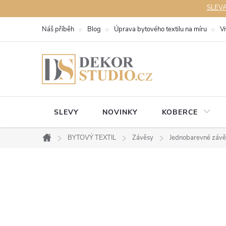
Přejít
SLEVA 
na
Náš příběh
Blog
Úprava bytového textilu na míru
V
obsah
SLEVY
NOVINKY
KOBERCE
BYTOVÝ TEXTIL
Závěsy
Jednobarevné závě
Domů