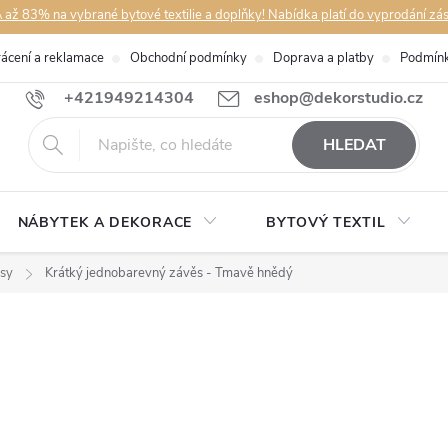
až 83% na vybrané bytové textilie a doplňky! Nabídka platí do vyprodání zá
rácení a reklamace
Obchodní podmínky
Doprava a platby
Podmínk
+421949214304
eshop@dekorstudio.cz
HLEDAT
NÁBYTEK A DEKORACE
BYTOVÝ TEXTIL
sy
Krátký jednobarevný závěs - Tmavě hnědý