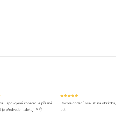
íru spokojená koberec je přesně
Rychlé dodání, vse jak na obrázku
ý je předveden...dekuji ⚘️👌
set.