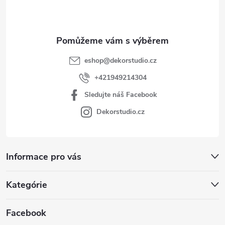
í
eshop
@
dekorstudio.cz
+421949214304
Sledujte náš Facebook
Dekorstudio.cz
Informace pro vás
Kategórie
Facebook