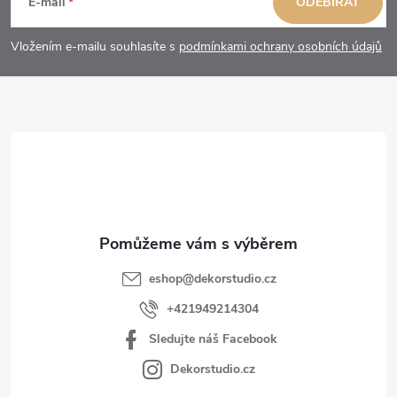
á
E-mail
ODEBÍRAT
p
Vložením e-mailu souhlasíte s
podmínkami ochrany osobních údajů
a
t
í
eshop
@
dekorstudio.cz
+421949214304
Sledujte náš Facebook
Dekorstudio.cz