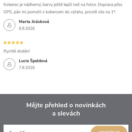
Koberec je nádherný, barvy ještě lepší než na fotce. Doprava přes
GPS, pán mi pomohl s kobercem do výtahu, prostě vše na 1*.
Marta Jirásková
8.8.2026
Rychlé dodání
Lucie Špeldová
7.8.2026
Mějte přehled o novinkách
a slevách
Z