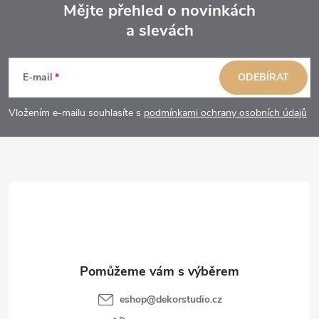
Mějte přehled o novinkách
a slevách
Z
á
E-mail
ODEBÍRAT
p
Vložením e-mailu souhlasíte s
podmínkami ochrany osobních údajů
a
t
í
eshop
@
dekorstudio.cz