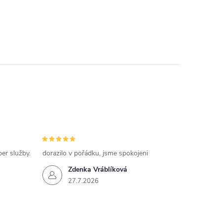
per služby.
dorazilo v pořádku, jsme spokojeni
Zdenka Vráblíková
27.7.2026