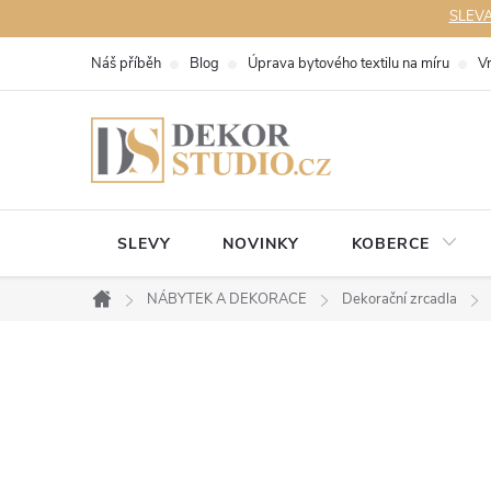
Přejít
SLEVA 
na
Náš příběh
Blog
Úprava bytového textilu na míru
V
obsah
SLEVY
NOVINKY
KOBERCE
NÁBYTEK A DEKORACE
Dekorační zrcadla
Domů