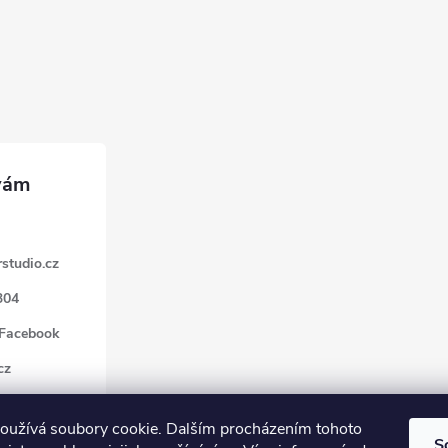
studio.cz
304
 Facebook
cz
oužívá soubory cookie. Dalším procházením tohoto
S