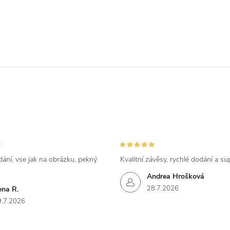
ání, vse jak na obrázku, pekný
Kvalitní závěsy, rychlé dodání a su
Andrea Hrošková
28.7.2026
ena R.
9.7.2026