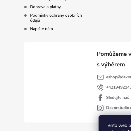
Doprava a platby
Podmínky ochrany osobních
údajů
Napište nám
eshop
@
dekor
+421949214
Sledujte náš
Dekorstudio.
Tento web p