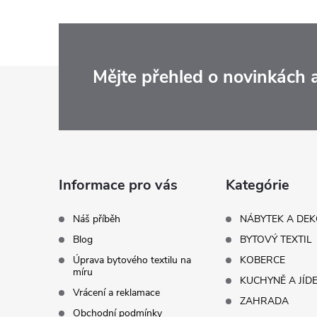
Z
Mějte přehled o novinkách
á
p
a
Informace pro vás
Kategórie
t
Náš příběh
NÁBYTEK A DE
Blog
BYTOVÝ TEXTIL
í
Úprava bytového textilu na
KOBERCE
míru
KUCHYNĚ A JÍD
Vrácení a reklamace
ZAHRADA
Obchodní podmínky