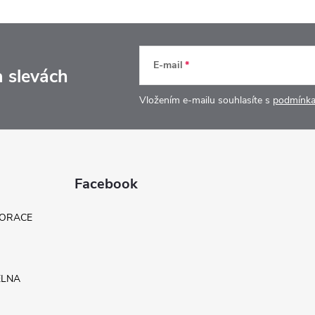
E-mail
a slevách
Vložením e-mailu souhlasíte s
podmínka
Facebook
KORACE
ELNA