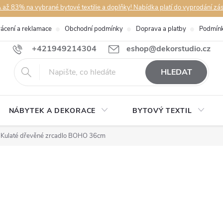
až 83% na vybrané bytové textilie a doplňky! Nabídka platí do vyprodání zá
rácení a reklamace
Obchodní podmínky
Doprava a platby
Podmínk
+421949214304
eshop@dekorstudio.cz
HLEDAT
NÁBYTEK A DEKORACE
BYTOVÝ TEXTIL
Kulaté dřevěné zrcadlo BOHO 36cm