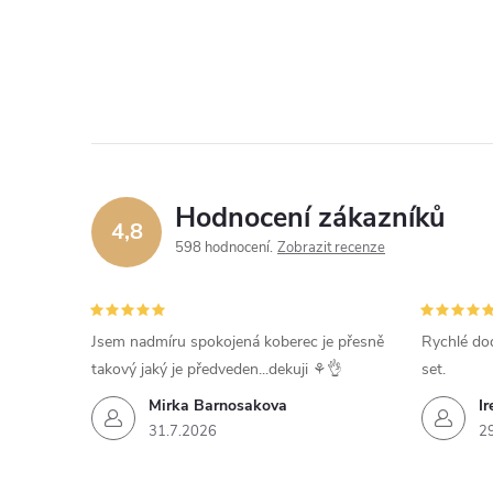
Hodnocení zákazníků
4,8
598 hodnocení
Zobrazit recenze
Jsem nadmíru spokojená koberec je přesně
Rychlé dod
takový jaký je předveden...dekuji ⚘️👌
set.
Mirka Barnosakova
Ir
31.7.2026
2