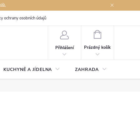
sob.
y ochrany osobních údajů
Napište nám
NÁKUPNÍ
KOŠÍK
Prázdný košík
Přihlášení
KUCHYNĚ A JÍDELNA
ZAHRADA
TÉMĚŘ