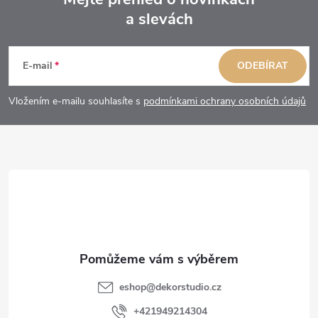
a slevách
Z
á
E-mail
ODEBÍRAT
p
Vložením e-mailu souhlasíte s
podmínkami ochrany osobních údajů
a
t
í
eshop
@
dekorstudio.cz
+421949214304