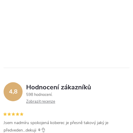
Hodnocení zákazníků
4,8
598 hodnocení
Zobrazit recenze
Jsem nadmíru spokojená koberec je přesně takový jaký je
předveden...dekuji ⚘️👌