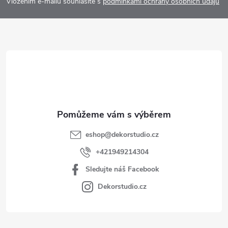
p
Vložením e-mailu souhlasíte s
podmínkami ochrany osobních údajů
a
t
í
eshop
@
dekorstudio.cz
+421949214304
Sledujte náš Facebook
Dekorstudio.cz