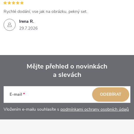
Rychlé dodání, vse jak na obrázku, pekný set.
Irena R.
29.7.2026
Mějte přehled o novinkách
a slevách
Z
á
E-mail
ODEBÍRAT
p
Vložením e-mailu souhlasíte s
podmínkami ochrany osobních údajů
a