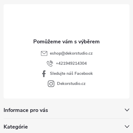
t
í
eshop
@
dekorstudio.cz
+421949214304
Sledujte náš Facebook
Dekorstudio.cz
Informace pro vás
Kategórie