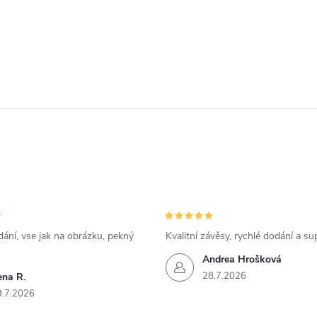
ání, vse jak na obrázku, pekný
Kvalitní závěsy, rychlé dodání a su
Andrea Hrošková
28.7.2026
ena R.
9.7.2026