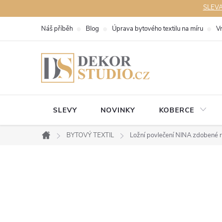
Přejít
SLEVA 
na
Náš příběh
Blog
Úprava bytového textilu na míru
V
obsah
SLEVY
NOVINKY
KOBERCE
BYTOVÝ TEXTIL
Ložní povlečení NINA zdobené 
Domů