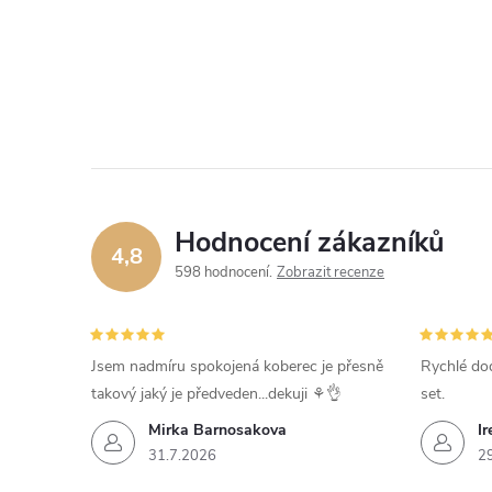
Hodnocení zákazníků
4,8
598 hodnocení
Zobrazit recenze
Jsem nadmíru spokojená koberec je přesně
Rychlé dod
takový jaký je předveden...dekuji ⚘️👌
set.
Mirka Barnosakova
Ir
31.7.2026
2