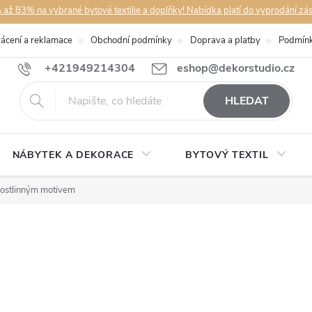
až 83% na vybrané bytové textilie a doplňky! Nabídka platí do vyprodání zá
rácení a reklamace
Obchodní podmínky
Doprava a platby
Podmínk
+421949214304
eshop@dekorstudio.cz
HLEDAT
NÁBYTEK A DEKORACE
BYTOVÝ TEXTIL
rostlinným motivem