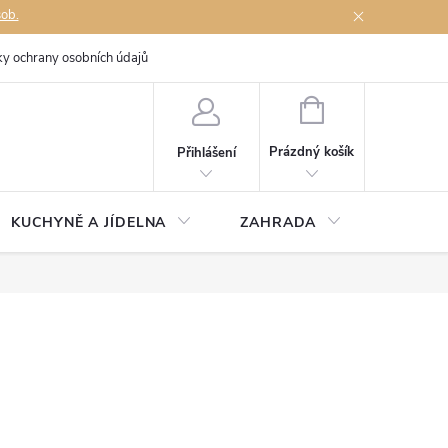
sob.
y ochrany osobních údajů
Napište nám
NÁKUPNÍ
KOŠÍK
Prázdný košík
Přihlášení
KUCHYNĚ A JÍDELNA
ZAHRADA
TÉMĚŘ