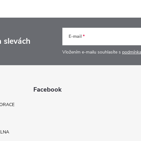
E-mail
a slevách
Vložením e-mailu souhlasíte s
podmínka
Facebook
KORACE
ELNA