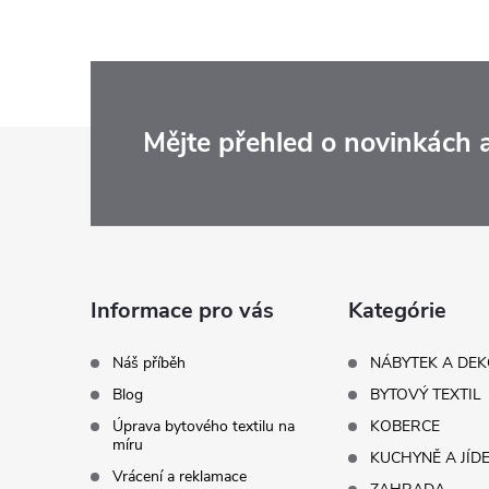
Z
Mějte přehled o novinkách
á
p
a
Informace pro vás
Kategórie
t
Náš příběh
NÁBYTEK A DE
Blog
BYTOVÝ TEXTIL
í
Úprava bytového textilu na
KOBERCE
míru
KUCHYNĚ A JÍD
Vrácení a reklamace