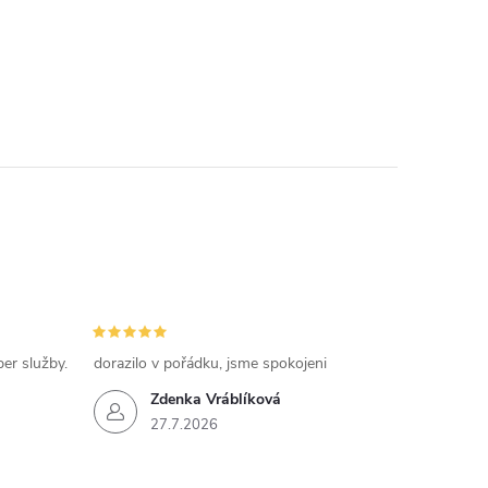
per služby.
dorazilo v pořádku, jsme spokojeni
Zdenka Vráblíková
27.7.2026