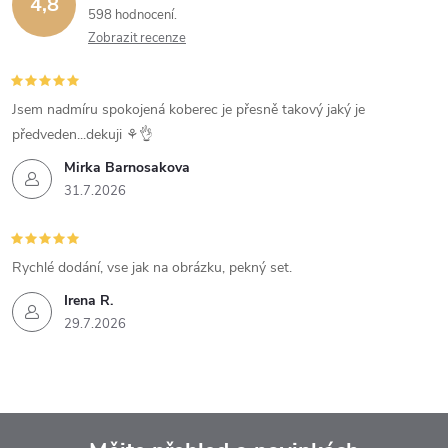
4,8
598 hodnocení
Zobrazit recenze
Jsem nadmíru spokojená koberec je přesně takový jaký je
předveden...dekuji ⚘️👌
Mirka Barnosakova
31.7.2026
Rychlé dodání, vse jak na obrázku, pekný set.
Irena R.
29.7.2026