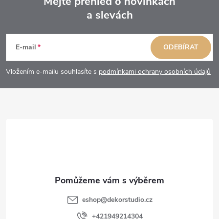
Mějte přehled o novinkách
a slevách
Z
á
E-mail
ODEBÍRAT
p
Vložením e-mailu souhlasíte s
podmínkami ochrany osobních údajů
a
t
í
eshop
@
dekorstudio.cz
+421949214304