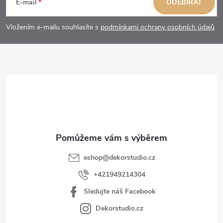
á
E-mail
ODEBÍRAT
p
Vložením e-mailu souhlasíte s
podmínkami ochrany osobních údajů
a
t
í
eshop
@
dekorstudio.cz
+421949214304
Sledujte náš Facebook
Dekorstudio.cz