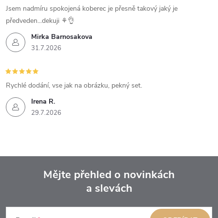
Jsem nadmíru spokojená koberec je přesně takový jaký je
předveden...dekuji ⚘️👌
Mirka Barnosakova
31.7.2026
Rychlé dodání, vse jak na obrázku, pekný set.
Irena R.
29.7.2026
Mějte přehled o novinkách
a slevách
Z