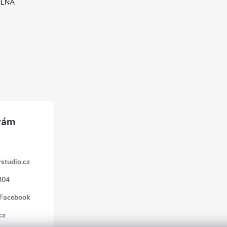
ELNA
studio.cz
304
 Facebook
cz