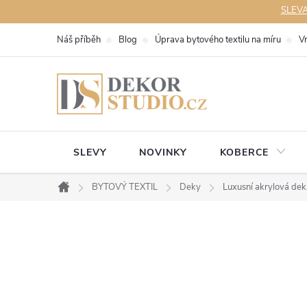
Přejít
SLEVA 
na
Náš příběh
Blog
Úprava bytového textilu na míru
V
obsah
SLEVY
NOVINKY
KOBERCE
BYTOVÝ TEXTIL
Deky
Luxusní akrylová deka
Domů