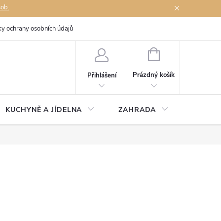
sob.
y ochrany osobních údajů
Napište nám
NÁKUPNÍ
KOŠÍK
Prázdný košík
Přihlášení
KUCHYNĚ A JÍDELNA
ZAHRADA
TÉMĚŘ