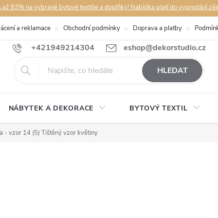
až 83% na vybrané bytové textilie a doplňky! Nabídka platí do vyprodání zá
rácení a reklamace
Obchodní podmínky
Doprava a platby
Podmínk
+421949214304
eshop@dekorstudio.cz
HLEDAT
NÁBYTEK A DEKORACE
BYTOVÝ TEXTIL
 - vzor 14 (5) Tištěný vzor květiny