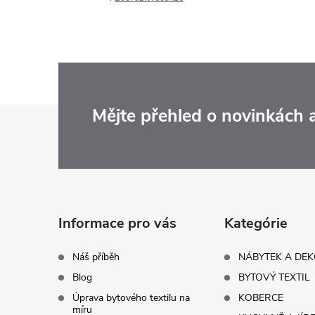
Z
Mějte přehled o novinkách
á
p
a
Informace pro vás
Kategórie
t
Náš příběh
NÁBYTEK A DE
Blog
BYTOVÝ TEXTIL
í
Úprava bytového textilu na
KOBERCE
míru