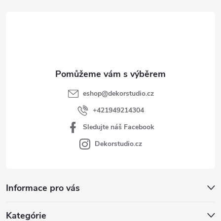
t
í
eshop
@
dekorstudio.cz
+421949214304
Sledujte náš Facebook
Dekorstudio.cz
Informace pro vás
Kategórie