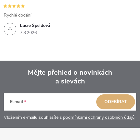
Rychlé dodání
Lucie Špeldová
7.8.2026
Mějte přehled o novinkách
a slevách
Z
á
E-mail
ODEBÍRAT
p
Vložením e-mailu souhlasíte s
podmínkami ochrany osobních údajů
a