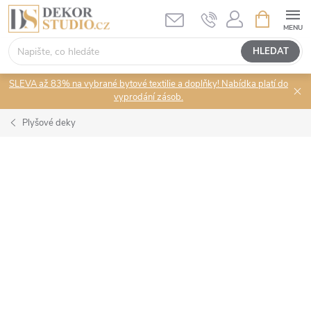
Přejít
NÁKUPNÍ
KOŠÍK
na
obsah
HLEDAT
SLEVA až 83% na vybrané bytové textilie a doplňky! Nabídka platí do
vyprodání zásob.
Plyšové deky